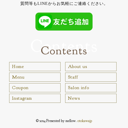
質問等もLINEからお気軽にご連絡ください。
Contents
Contents
Home
About us
Menu
Staff
Coupon
Salon info
Instagram
News
© 2024 Presented by mellow.
otokawajp