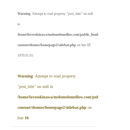
Warning
: Attempt to read property "post_date" on null
in
/home/lovesokinawa/melomelomellow.com/public_html/wp-
content/themes/homepage2/sidebar.php
on line
15
1970.01.01:
Warning
: Attempt to read property
"post_title" on null in
/home/lovesokinawa/melomelomellow.com/public_html/wp-
content/themes/homepage2/sidebar.php
on
line
16