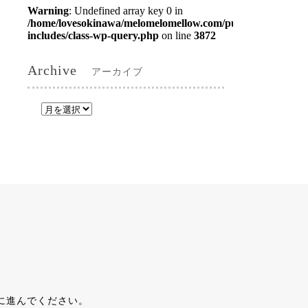
Warning
: Undefined array key 0 in
/home/lovesokinawa/melomelomellow.com/public_html/wp-
includes/class-wp-query.php
on line
3872
Archive
アーカイブ
に進んでください。