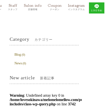
u
Staff
Salon info
Coupon
Instagram
ー
スタッフ
店舗情報
クーポン
インスタグラム
LINE予約
Category
カテゴリー
Blog
(0)
News
(0)
New article
新着記事
Warning
: Undefined array key 0 in
/home/lovesokinawa/melomelomellow.com/public_html/wp-
includes/class-wp-query.php
on line
3742