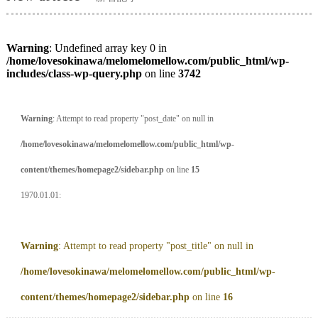
Warning
: Undefined array key 0 in
/home/lovesokinawa/melomelomellow.com/public_html/wp-
includes/class-wp-query.php
on line
3742
Warning
: Attempt to read property "post_date" on null in
/home/lovesokinawa/melomelomellow.com/public_html/wp-
content/themes/homepage2/sidebar.php
on line
15
1970.01.01:
Warning
: Attempt to read property "post_title" on null in
/home/lovesokinawa/melomelomellow.com/public_html/wp-
content/themes/homepage2/sidebar.php
on line
16